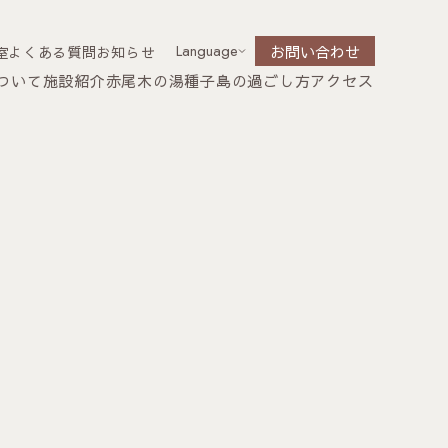
Language
お問い合わせ
お問い合わせ
室
よくある質問
お知らせ
ついて
施設紹介
赤尾木の湯
種子島の過ごし方
アクセス