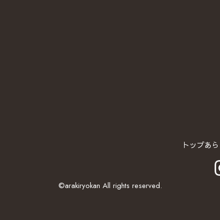
トップ
あら
©arakiryokan All rights reserved.